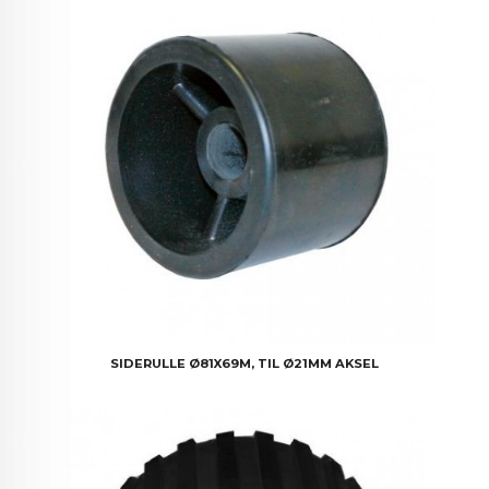
SIDERULLE Ø81X69M, TIL Ø21MM AKSEL