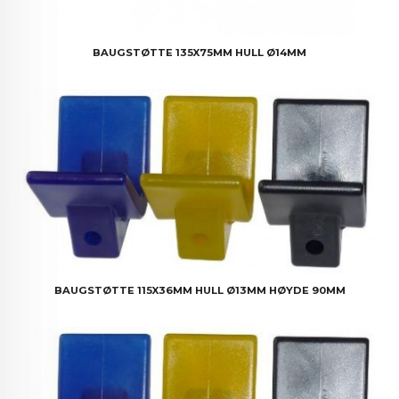
BAUGSTØTTE 135X75MM HULL Ø14MM
BAUGSTØTTE 115X36MM HULL Ø13MM HØYDE 90MM