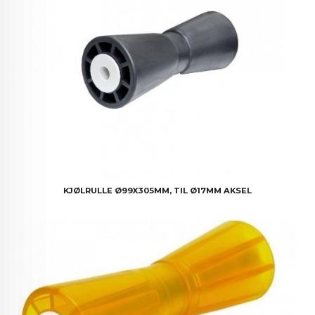
KJØLRULLE Ø99X305MM, TIL Ø17MM AKSEL