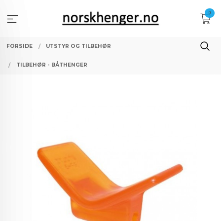
Gå
0
til
innholdet
FORSIDE
UTSTYR OG TILBEHØR
TILBEHØR - BÅTHENGER