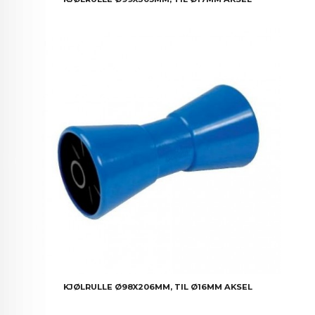
KJØLRULLE Ø98X206MM, TIL Ø16MM AKSEL