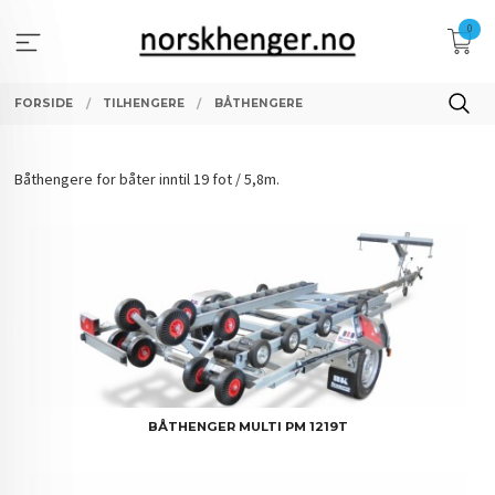
Gå
0
til
innholdet
FORSIDE
TILHENGERE
BÅTHENGERE
Båthengere for båter inntil 19 fot / 5,8m.
BÅTHENGER MULTI PM 1219T