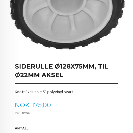
SIDERULLE Ø128X75MM, TIL
Ø22MM AKSEL
Knott Exclusive 5" polyvinyl svart
Pris
NOK
175,00
inkl. mva.
ANTALL