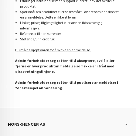
Erfaringer i forbindelse med support eller retur av det aktuelle
produktet.
Spørsmål om produktet eller spørsmål til andre som har skrevet
en anmeldelse. Dette er ikke et forum.
Linker, priser, tilgjengelighet eller annen tidsavhengig
informasjon.
Referanser til konkurrenter
Støtende/ufin ordbruk.
Du må ha kjøpt varen for å skrive en anmeldelse.
Admin forbeholder seg retten til å akseptere, avslå eller
fjerne enhver produktanmeldelse som ikke er i tråd med
disse retningslinjene.
Admin forbeholder seg retten til å publisere anmeldelser i
for eksempel annonsering.
NORSKHENGER AS