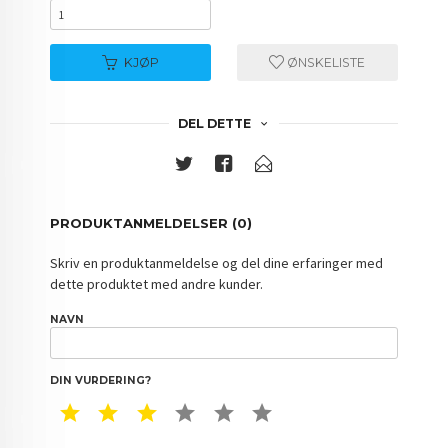
KJØP
ØNSKELISTE
DEL DETTE
PRODUKTANMELDELSER (0)
Skriv en produktanmeldelse og del dine erfaringer med
dette produktet med andre kunder.
NAVN
DIN VURDERING?
1 STAR
2 STAR
3 STAR
4 STAR
5 STAR
6 STAR