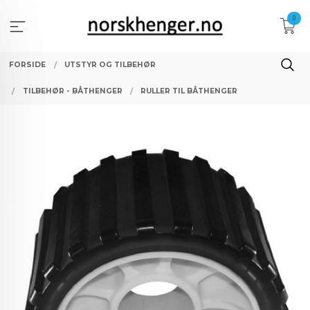
Gå
0
til
innholdet
FORSIDE
UTSTYR OG TILBEHØR
TILBEHØR - BÅTHENGER
RULLER TIL BÅTHENGER