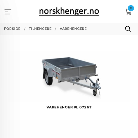
Gå
0
til
innholdet
FORSIDE
TILHENGERE
VAREHENGERE
VAREHENGER PL 0726T