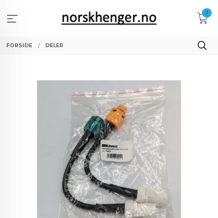
Gå
0
til
innholdet
FORSIDE
DELER