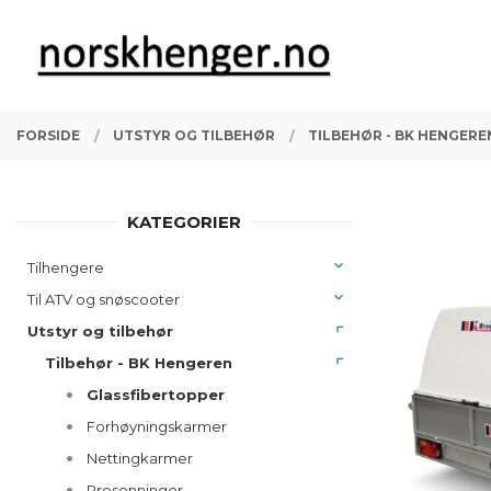
Gå
Lukk
PRODUKTER
til
innholdet
FORSIDE
UTSTYR OG TILBEHØR
TILBEHØR - BK HENGERE
KATEGORIER
Tilhengere
Til ATV og snøscooter
Utstyr og tilbehør
Tilbehør - BK Hengeren
Glassfibertopper
Forhøyningskarmer
Nettingkarmer
Presenninger