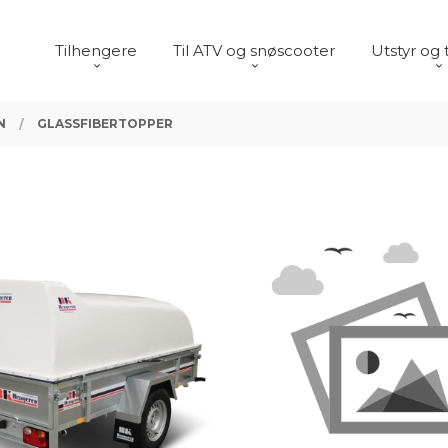
Tilhengere
Til ATV og snøscooter
Utstyr og 
N
GLASSFIBERTOPPER