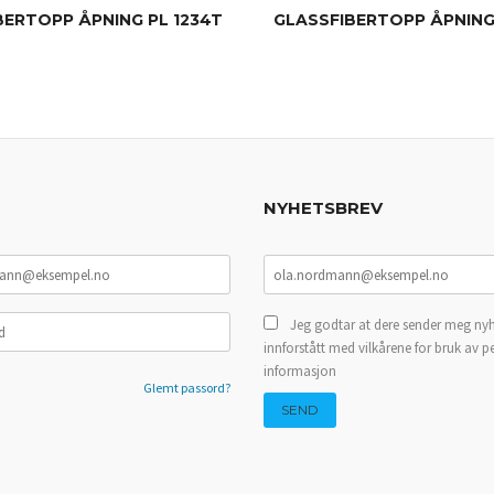
BERTOPP ÅPNING PL 1234T
GLASSFIBERTOPP ÅPNING 
KJØP
KJØP
NYHETSBREV
Jeg godtar at dere sender meg nyh
innforstått med vilkårene for bruk av p
informasjon
Glemt passord?