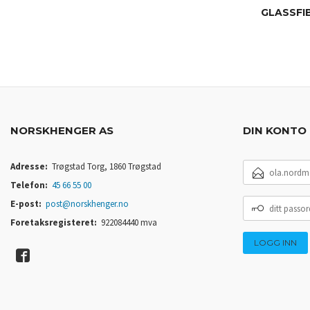
GLASSFI
NORSKHENGER AS
DIN KONTO
E-
Adresse:
Trøgstad Torg, 1860 Trøgstad
POSTADRESSE
Telefon:
45 66 55 00
DITT
E-post:
post@norskhenger.no
PASSORD
Foretaksregisteret:
922084440 mva