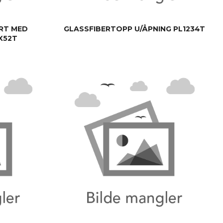
RT MED
GLASSFIBERTOPP U/ÅPNING PL1234T
XX52T
KJØP