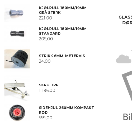
KJØLRULL 180MM/19MM
GRÅ STERK
GLAS
221,00
DØR
KJØLRULL 180MM/19MM
STANDARD
205,00
STRIKK 6MM, METERVIS
24,00
SKRUTIPP
1 196,00
SIDEHJUL 260MM KOMPAKT
RØD
559,00