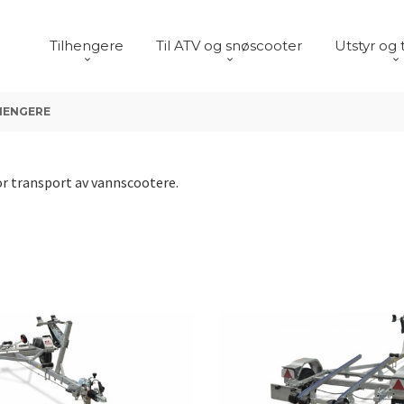
Tilhengere
Til ATV og snøscooter
Utstyr og 
HENGERE
or transport av vannscootere.