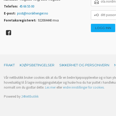
POSTADRESSE
Telefon:
45 66 55 00
DITT
E-post:
post@norskhenger.no
PASSORD
Foretaksregisteret:
922084440 mva
FRAKT
KJØPSBETINGELSER
SIKKERHET OG PERSONVERN
Vår nettbutikk bruker cookies slik at du får en bedre kjøpsopplevelse og vi kan yt
hovedsaklig til å lagre innloggingsdetaljer og huske hva du har puttet i handleku
normalt om du godtar dette.
Les mer
eller
endre innstillinger for cookies.
Powered by
24Nettbutikk