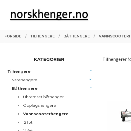
Gå
Lukk
PRODUKTER
til
innholdet
FORSIDE
TILHENGERE
BÅTHENGERE
VANNSCOOTER
Tilhengerer f
KATEGORIER
Tilhengere
Varehengere
Båthengere
Ubremset båthenger
Opplagshengere
Vannscooterhengere
12 fot
14 fot