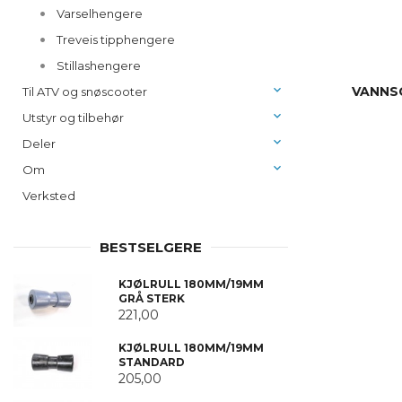
Varselhengere
Treveis tipphengere
Stillashengere
VANNS
Til ATV og snøscooter
Utstyr og tilbehør
Deler
Om
Verksted
BESTSELGERE
KJØLRULL 180MM/19MM
GRÅ STERK
221,00
KJØLRULL 180MM/19MM
STANDARD
205,00