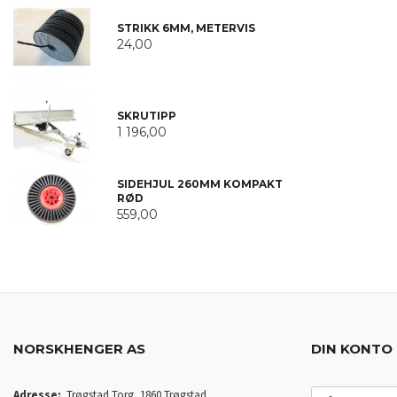
STRIKK 6MM, METERVIS
24,00
SKRUTIPP
1 196,00
SIDEHJUL 260MM KOMPAKT
RØD
559,00
NORSKHENGER AS
DIN KONTO
E-
Adresse:
Trøgstad Torg, 1860 Trøgstad