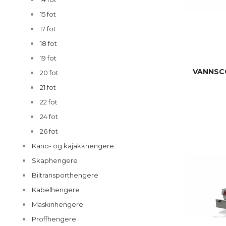
15 fot
17 fot
18 fot
19 fot
VANNSC
20 fot
21 fot
22 fot
24 fot
26 fot
Kano- og kajakkhengere
Skaphengere
Biltransporthengere
Kabelhengere
Maskinhengere
Proffhengere