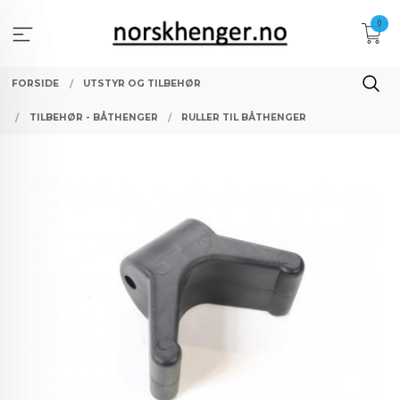
Gå
0
til
innholdet
FORSIDE
UTSTYR OG TILBEHØR
TILBEHØR - BÅTHENGER
RULLER TIL BÅTHENGER