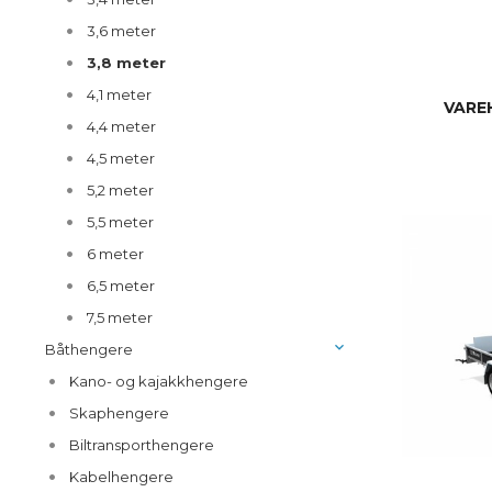
3,6 meter
3,8 meter
4,1 meter
VARE
4,4 meter
4,5 meter
5,2 meter
5,5 meter
6 meter
6,5 meter
7,5 meter
Båthengere
Kano- og kajakkhengere
Skaphengere
Biltransporthengere
Kabelhengere