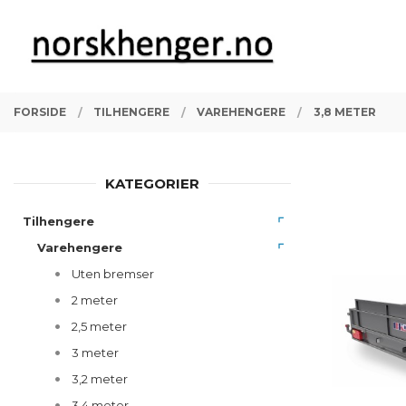
Gå
Lukk
PRODUKTER
til
innholdet
FORSIDE
TILHENGERE
VAREHENGERE
3,8 METER
KATEGORIER
Tilhengere
Varehengere
Uten bremser
2 meter
2,5 meter
3 meter
3,2 meter
3,4 meter