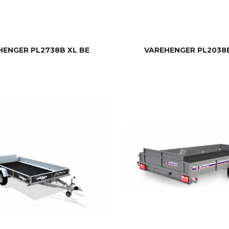
HENGER PL2738B XL BE
VAREHENGER PL2038B
LES MER
LES MER