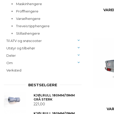
Maskinhengere
VARE
Proffhengere
Varselhengere
Treveis tipphengere
Stillashengere
Til ATV og snøscooter
Utstyr og tilbehør
Deler
Om
Verksted
BESTSELGERE
KJØLRULL 180MM/19MM
GRÅ STERK
221,00
VAR
KJØLRULL 180MM/19MM