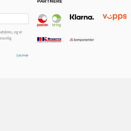
PARTNERE
etsbrev, og er
ersonlig
Les mer