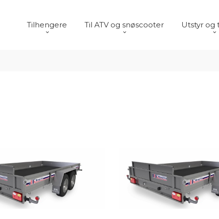
Tilhengere
Til ATV og snøscooter
Utstyr og 