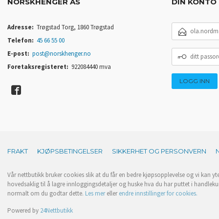
NORSKHENGER AS
DIN KONTO
E-
Adresse:
Trøgstad Torg, 1860 Trøgstad
POSTADRESSE
Telefon:
45 66 55 00
DITT
E-post:
post@norskhenger.no
PASSORD
Foretaksregisteret:
922084440 mva
FRAKT
KJØPSBETINGELSER
SIKKERHET OG PERSONVERN
Vår nettbutikk bruker cookies slik at du får en bedre kjøpsopplevelse og vi kan yt
hovedsaklig til å lagre innloggingsdetaljer og huske hva du har puttet i handleku
normalt om du godtar dette.
Les mer
eller
endre innstillinger for cookies.
Powered by
24Nettbutikk