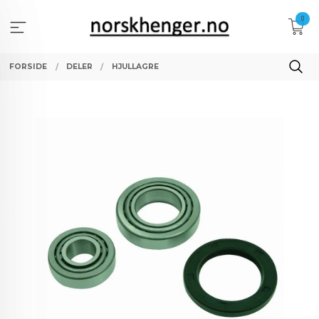
Gå
0
til
innholdet
FORSIDE
DELER
HJULLAGRE