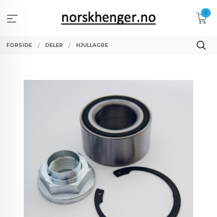
Gå
0
til
innholdet
FORSIDE
DELER
HJULLAGRE