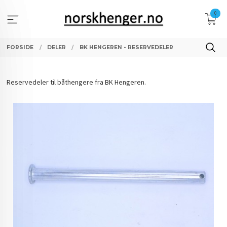
Gå
0
til
innholdet
FORSIDE
DELER
BK HENGEREN - RESERVEDELER
Reservedeler til båthengere fra BK Hengeren.