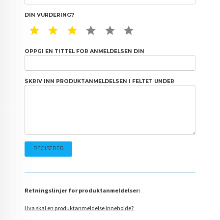
DIN VURDERING?
1 STAR
2 STAR
3 STAR
4 STAR
5 STAR
6 STAR
OPPGI EN TITTEL FOR ANMELDELSEN DIN
SKRIV INN PRODUKTANMELDELSEN I FELTET UNDER
Retningslinjer for produktanmeldelser:
Hva skal en produktanmeldelse inneholde?