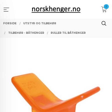
Gå
0
til
innholdet
FORSIDE
UTSTYR OG TILBEHØR
TILBEHØR - BÅTHENGER
RULLER TIL BÅTHENGER