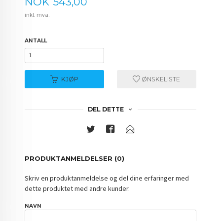
Pris
NOK
543,00
inkl. mva.
ANTALL
KJØP
ØNSKELISTE
DEL DETTE
PRODUKTANMELDELSER (0)
Skriv en produktanmeldelse og del dine erfaringer med
dette produktet med andre kunder.
NAVN