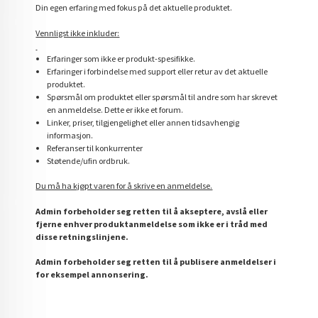
Din egen erfaring med fokus på det aktuelle produktet.
Vennligst ikke inkluder:
Erfaringer som ikke er produkt-spesifikke.
Erfaringer i forbindelse med support eller retur av det aktuelle
produktet.
Spørsmål om produktet eller spørsmål til andre som har skrevet
en anmeldelse. Dette er ikke et forum.
Linker, priser, tilgjengelighet eller annen tidsavhengig
informasjon.
Referanser til konkurrenter
Støtende/ufin ordbruk.
Du må ha kjøpt varen for å skrive en anmeldelse.
Admin forbeholder seg retten til å akseptere, avslå eller
fjerne enhver produktanmeldelse som ikke er i tråd med
disse retningslinjene.
Admin forbeholder seg retten til å publisere anmeldelser i
for eksempel annonsering.