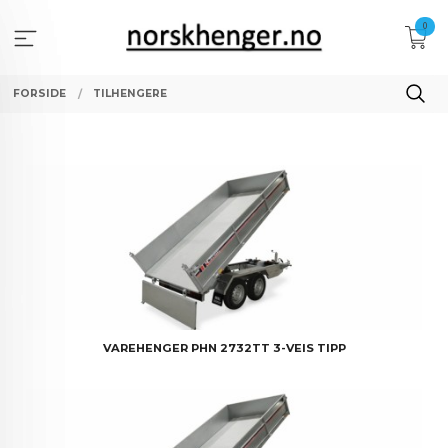
Gå
0
til
innholdet
FORSIDE
TILHENGERE
VAREHENGER PHN 2732TT 3-VEIS TIPP