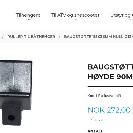
Tilhengere
Til ATV og snøscooter
Utstyr og 
RULLER TIL BÅTHENGER
BAUGSTØTTE 115X36MM HULL Ø1
BAUGSTØTT
HØYDE 90
Knott Exclusive blå
Pris
NOK
272,00
inkl. mva.
ANTALL