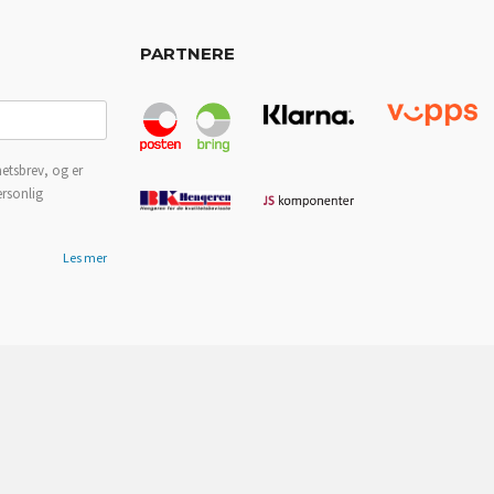
PARTNERE
etsbrev, og er
ersonlig
Les mer