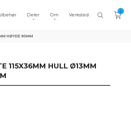
0
tilbehør
Deler
Om
Verksted
3MM HØYDE 90MM
E 115X36MM HULL Ø13MM
MM