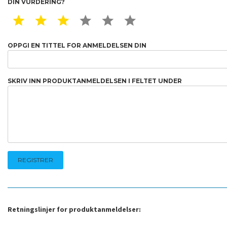
DIN VURDERING?
1 STAR
2 STAR
3 STAR
4 STAR
5 STAR
6 STAR
OPPGI EN TITTEL FOR ANMELDELSEN DIN
SKRIV INN PRODUKTANMELDELSEN I FELTET UNDER
Retningslinjer for produktanmeldelser: