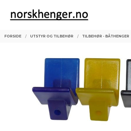
Gå
Lukk
PRODUKTER
til
innholdet
FORSIDE
UTSTYR OG TILBEHØR
TILBEHØR - BÅTHENGER