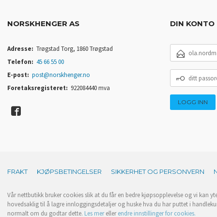
NORSKHENGER AS
DIN KONTO
E-
Adresse:
Trøgstad Torg, 1860 Trøgstad
POSTADRESSE
Telefon:
45 66 55 00
DITT
E-post:
post@norskhenger.no
PASSORD
Foretaksregisteret:
922084440 mva
FRAKT
KJØPSBETINGELSER
SIKKERHET OG PERSONVERN
Vår nettbutikk bruker cookies slik at du får en bedre kjøpsopplevelse og vi kan yt
hovedsaklig til å lagre innloggingsdetaljer og huske hva du har puttet i handleku
normalt om du godtar dette.
Les mer
eller
endre innstillinger for cookies.