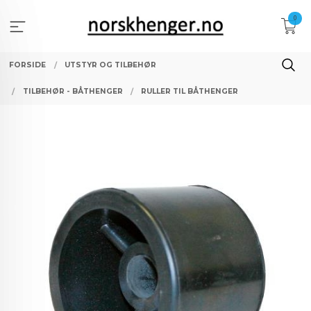
Gå
0
til
innholdet
FORSIDE
UTSTYR OG TILBEHØR
TILBEHØR - BÅTHENGER
RULLER TIL BÅTHENGER