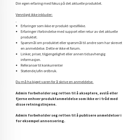
Din egen erfaring med fokus på det aktuelle produktet.
Vennligst ikke inkluder:
Erfaringer som ikke er produkt-spesifikke.
Erfaringer i forbindelse med support eller retur av det aktuelle
produktet.
Spørsmål om produktet eller spørsmål til andre som har skrevet
en anmeldelse. Dette er ikke et forum.
Linker, priser, tilgjengelighet eller annen tidsavhengig
informasjon.
Referanser til konkurrenter
Støtende/ufin ordbruk.
Du må ha kjøpt varen for å skrive en anmeldelse.
Admin forbeholder seg retten til å akseptere, avslå eller
fjerne enhver produktanmeldelse som ikke er i tråd med
disse retningslinjene.
Admin forbeholder seg retten til å publisere anmeldelser i
for eksempel annonsering.