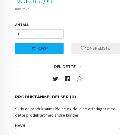
Pris
NOK
160,00
inkl. mva.
ANTALL
KJØP
ØNSKELISTE
DEL DETTE
PRODUKTANMELDELSER (0)
Skriv en produktanmeldelse og del dine erfaringer med
dette produktet med andre kunder.
NAVN