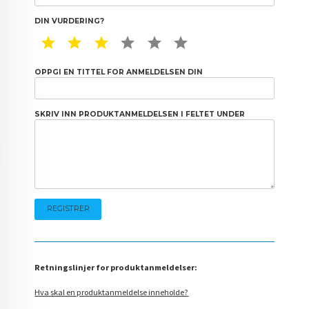
DIN VURDERING?
1 STAR
2 STAR
3 STAR
4 STAR
5 STAR
6 STAR
OPPGI EN TITTEL FOR ANMELDELSEN DIN
SKRIV INN PRODUKTANMELDELSEN I FELTET UNDER
Retningslinjer for produktanmeldelser:
Hva skal en produktanmeldelse inneholde?