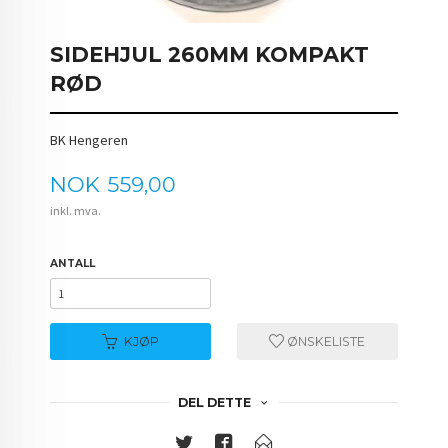
SIDEHJUL 260MM KOMPAKT
RØD
BK Hengeren
Pris
NOK
559,00
inkl. mva.
ANTALL
KJØP
ØNSKELISTE
DEL DETTE