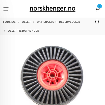
Gå
0
til
innholdet
FORSIDE
DELER
BK HENGEREN - RESERVEDELER
DELER TIL BÅTHENGER