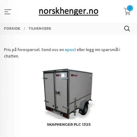
Gå
0
til
innholdet
FORSIDE
TILHENGERE
Pris på forespørsel. Send oss en
epost
eller legg inn spørsmål i
chatten.
SKAPHENGER PLC 1325