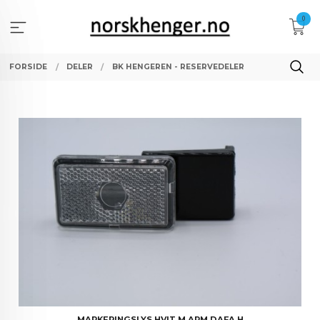
Gå
0
til
innholdet
FORSIDE
DELER
BK HENGEREN - RESERVEDELER
MARKERINGSLYS HVIT M ARM DAFA H