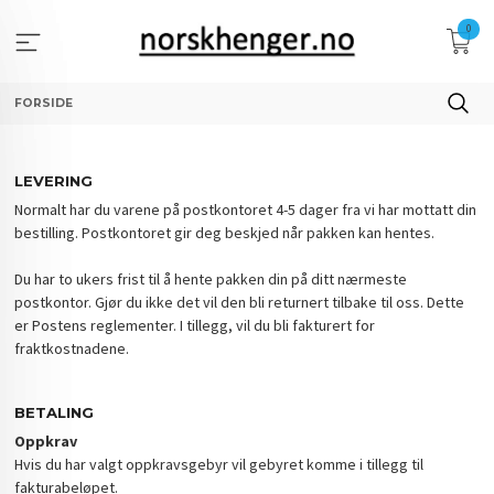
Gå
0
til
innholdet
FORSIDE
LEVERING
Normalt har du varene på postkontoret 4-5 dager fra vi har mottatt din
bestilling. Postkontoret gir deg beskjed når pakken kan hentes.
Du har to ukers frist til å hente pakken din på ditt nærmeste
postkontor. Gjør du ikke det vil den bli returnert tilbake til oss. Dette
er Postens reglementer. I tillegg, vil du bli fakturert for
fraktkostnadene.
BETALING
Oppkrav
Hvis du har valgt oppkravsgebyr vil gebyret komme i tillegg til
fakturabeløpet.