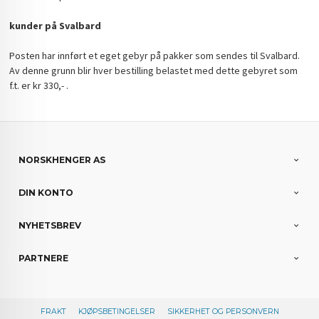
kunder på Svalbard
Posten har innført et eget gebyr på pakker som sendes til Svalbard.
Av denne grunn blir hver bestilling belastet med dette gebyret som
f.t. er kr 330,- .
NORSKHENGER AS
DIN KONTO
NYHETSBREV
PARTNERE
FRAKT
KJØPSBETINGELSER
SIKKERHET OG PERSONVERN