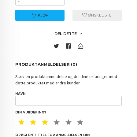
KJØP
ØNSKELISTE
DEL DETTE
PRODUKTANMELDELSER (0)
Skriv en produktanmeldelse og del dine erfaringer med
dette produktet med andre kunder.
NAVN
DIN VURDERING?
1 STAR
2 STAR
3 STAR
4 STAR
5 STAR
6 STAR
OPPGI EN TITTEL FOR ANMELDELSEN DIN