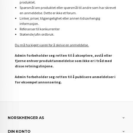
produktet.
Spørsmål om produktet eller spørsmål til andre som har skrevet
en anmeldelse. Dette er ikke et forum.
Linker, priser, tilgjengelighet eller annen tidsavhengig
informasjon.
Referanser til konkurrenter
Støtende/ufin ordbruk.
Du må ha kjøpt varen for å skrive en anmeldelse.
Admin forbeholder seg retten til å akseptere, avslå eller
fjerne enhver produktanmeldelse som ikke er i tråd med
disse retningslinjene.
Admin forbeholder seg retten til å publisere anmeldelser i
for eksempel annonsering.
NORSKHENGER AS
DIN KONTO