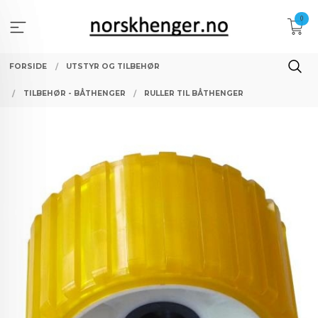
Gå
0
til
innholdet
FORSIDE
UTSTYR OG TILBEHØR
TILBEHØR - BÅTHENGER
RULLER TIL BÅTHENGER