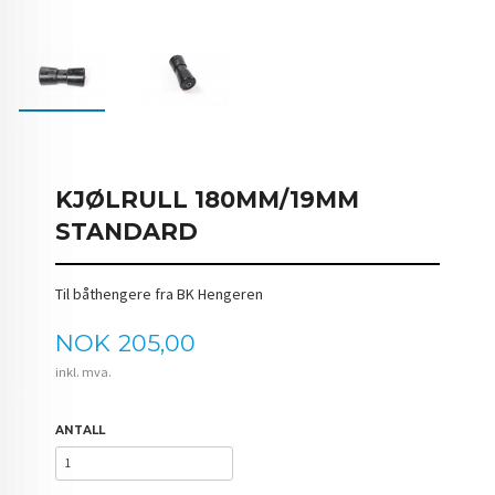
KJØLRULL 180MM/19MM
STANDARD
Til båthengere fra BK Hengeren
Pris
NOK
205,00
inkl. mva.
ANTALL