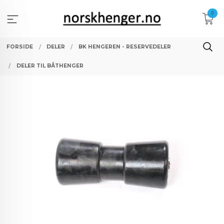
Gå
0
til
innholdet
FORSIDE
DELER
BK HENGEREN - RESERVEDELER
DELER TIL BÅTHENGER