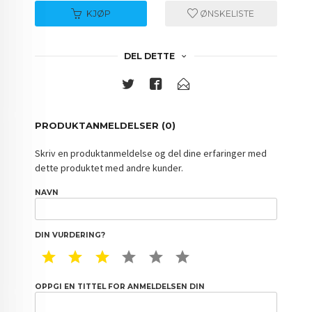
KJØP
ØNSKELISTE
DEL DETTE
PRODUKTANMELDELSER (0)
Skriv en produktanmeldelse og del dine erfaringer med
dette produktet med andre kunder.
NAVN
DIN VURDERING?
1 STAR
2 STAR
3 STAR
4 STAR
5 STAR
6 STAR
OPPGI EN TITTEL FOR ANMELDELSEN DIN