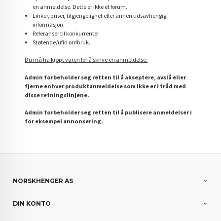
en anmeldelse. Dette er ikke et forum.
Linker, priser, tilgjengelighet eller annen tidsavhengig
informasjon.
Referanser til konkurrenter
Støtende/ufin ordbruk.
Du må ha kjøpt varen for å skrive en anmeldelse.
Admin forbeholder seg retten til å akseptere, avslå eller
fjerne enhver produktanmeldelse som ikke er i tråd med
disse retningslinjene.
Admin forbeholder seg retten til å publisere anmeldelser i
for eksempel annonsering.
NORSKHENGER AS
DIN KONTO