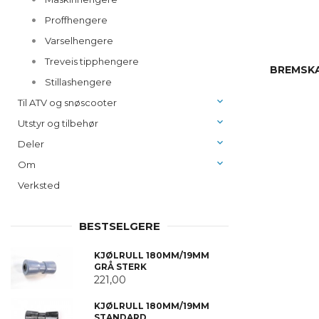
Proffhengere
Varselhengere
Treveis tipphengere
BREMSKA
Stillashengere
Til ATV og snøscooter
Utstyr og tilbehør
Deler
Om
Verksted
BESTSELGERE
KJØLRULL 180MM/19MM
GRÅ STERK
221,00
KJØLRULL 180MM/19MM
STANDARD