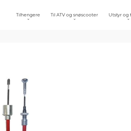
Tilhengere
Til ATV og snøscooter
Utstyr og 