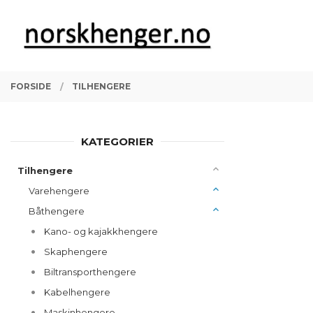
Gå
Lukk
PRODUKTER
til
innholdet
FORSIDE
TILHENGERE
KATEGORIER
Tilhengere
Varehengere
Båthengere
Kano- og kajakkhengere
Skaphengere
Biltransporthengere
Kabelhengere
Maskinhengere