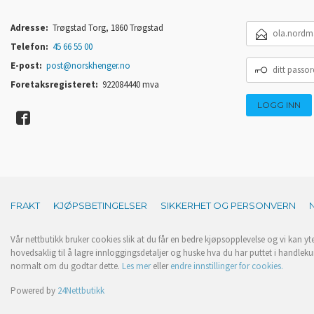
E-
Adresse:
Trøgstad Torg, 1860 Trøgstad
POSTADRESSE
Telefon:
45 66 55 00
DITT
E-post:
post@norskhenger.no
PASSORD
Foretaksregisteret:
922084440 mva
FRAKT
KJØPSBETINGELSER
SIKKERHET OG PERSONVERN
Vår nettbutikk bruker cookies slik at du får en bedre kjøpsopplevelse og vi kan yt
hovedsaklig til å lagre innloggingsdetaljer og huske hva du har puttet i handleku
normalt om du godtar dette.
Les mer
eller
endre innstillinger for cookies.
Powered by
24Nettbutikk