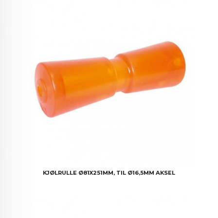
KJØLRULLE Ø81X251MM, TIL Ø16,5MM AKSEL