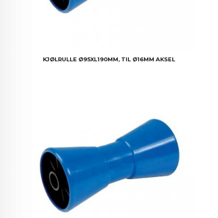
KJØLRULLE Ø95XL190MM, TIL Ø16MM AKSEL