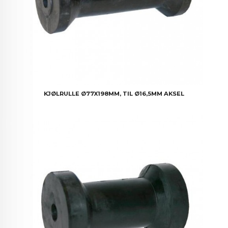
KJØLRULLE Ø77X198MM, TIL Ø16,5MM AKSEL