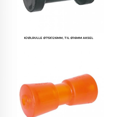
KJØLRULLE Ø75X126MM, TIL Ø16MM AKSEL