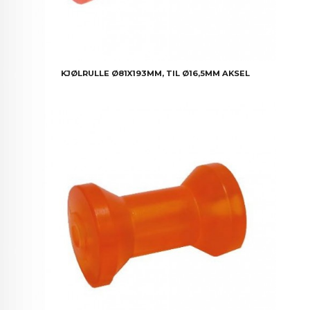
KJØLRULLE Ø81X193MM, TIL Ø16,5MM AKSEL