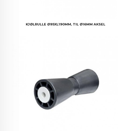
KJØLRULLE Ø95XL190MM, TIL Ø16MM AKSEL