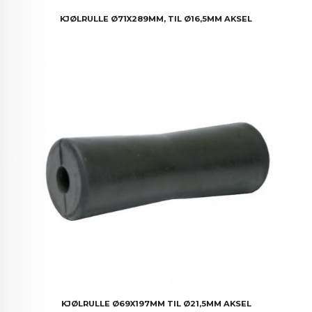
KJØLRULLE Ø71X289MM, TIL Ø16,5MM AKSEL
KJØLRULLE Ø69X197MM TIL Ø21,5MM AKSEL