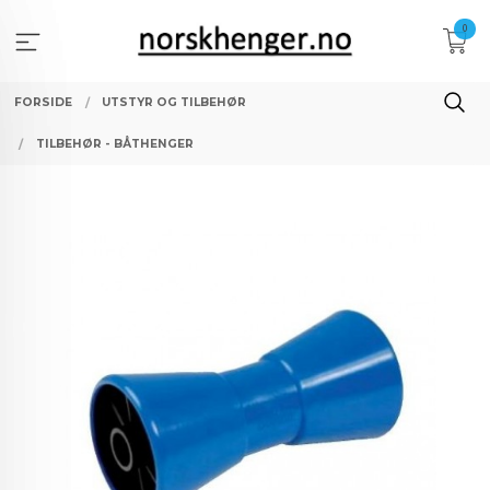
Gå
0
til
innholdet
FORSIDE
UTSTYR OG TILBEHØR
TILBEHØR - BÅTHENGER