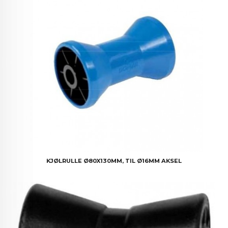
KJØLRULLE Ø80X130MM, TIL Ø16MM AKSEL