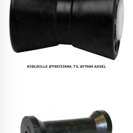
KJØLRULLE Ø79X133MM, TIL Ø17MM AKSEL