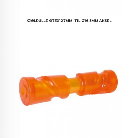
KJØLRULLE Ø73X127MM, TIL Ø16,5MM AKSEL