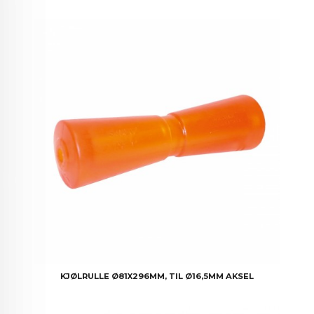
KJØLRULLE Ø81X296MM, TIL Ø16,5MM AKSEL