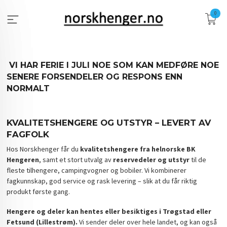
Gå
0
til
innholdet
VI HAR FERIE I JULI NOE SOM KAN MEDFØRE NOE
SENERE FORSENDELER OG RESPONS ENN
NORMALT
KVALITETSHENGERE OG UTSTYR – LEVERT AV
FAGFOLK
Hos Norskhenger får du
kvalitetshengere fra helnorske BK
Hengeren
, samt et stort utvalg av
reservedeler og utstyr
til de
fleste tilhengere, campingvogner og bobiler. Vi kombinerer
fagkunnskap, god service og rask levering – slik at du får riktig
produkt første gang.
Hengere og deler kan hentes eller besiktiges i Trøgstad eller
Fetsund (Lillestrøm).
Vi sender deler over hele landet, og kan også