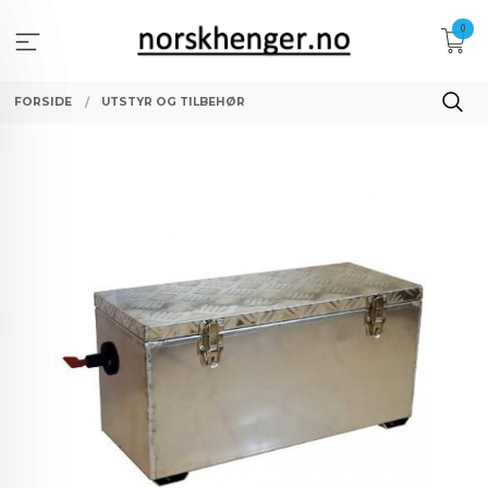
Gå
0
til
innholdet
FORSIDE
UTSTYR OG TILBEHØR