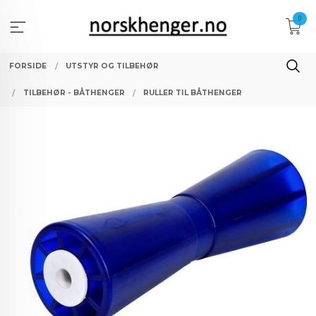
Gå
0
til
innholdet
FORSIDE
UTSTYR OG TILBEHØR
TILBEHØR - BÅTHENGER
RULLER TIL BÅTHENGER