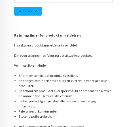
Retningslinjer for produktanmeldelser:
Hva skal en produktanmeldelse inneholde?
Din egen erfaring med fokus på det aktuelle produktet.
Vennligst ikke inkluder:
Erfaringer som ikke er produkt-spesifikke.
Erfaringer i forbindelse med support eller retur av det aktuelle
produktet.
Spørsmål om produktet eller spørsmål til andre som har skrevet
en anmeldelse. Dette er ikke et forum.
Linker, priser, tilgjengelighet eller annen tidsavhengig
informasjon.
Referanser til konkurrenter
Støtende/ufin ordbruk.
Du må ha kjøpt varen for å skrive en anmeldelse.