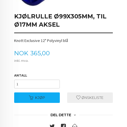
KJØLRULLE Ø99X305MM, TIL
Ø17MM AKSEL
Knott Exclusive 12" Polyvinyl blå
Pris
NOK
365,00
inkl. mva.
ANTALL
KJØP
ØNSKELISTE
DEL DETTE