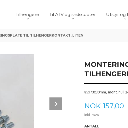
Tilhengere
Til ATV og snøscooter
Utstyr og 
INGSPLATE TIL TILHENGERKONTAKT, LITEN
MONTERING
TILHENGER
85x73x39mm, mont. hull 
Next
Pris
NOK
157,00
inkl. mva.
ANTALL