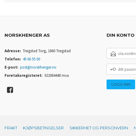
NORSKHENGER AS
DIN KONTO
E-
Adresse:
Trøgstad Torg, 1860 Trøgstad
POSTADRESSE
Telefon:
45 66 55 00
DITT
E-post:
post@norskhenger.no
PASSORD
Foretaksregisteret:
922084440 mva
FRAKT
KJØPSBETINGELSER
SIKKERHET OG PERSONVERN