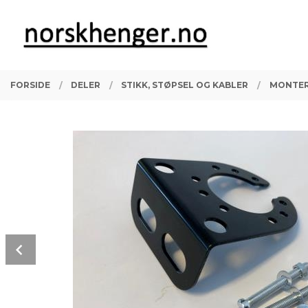
Gå
Lukk
PRODUKTER
til
innholdet
FORSIDE
DELER
STIKK, STØPSEL OG KABLER
MONTER
Prev