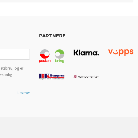
PARTNERE
etsbrev, og er
ersonlig
Les mer