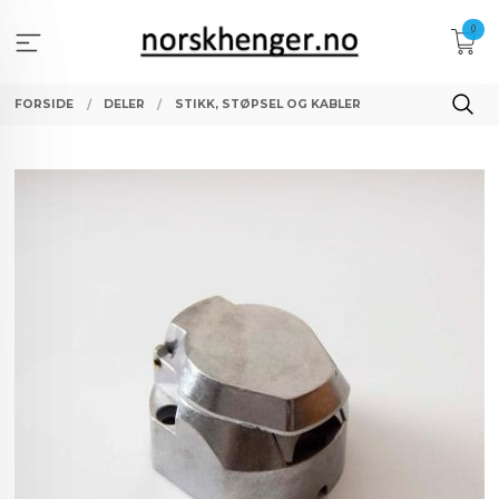
Gå
0
til
innholdet
FORSIDE
DELER
STIKK, STØPSEL OG KABLER