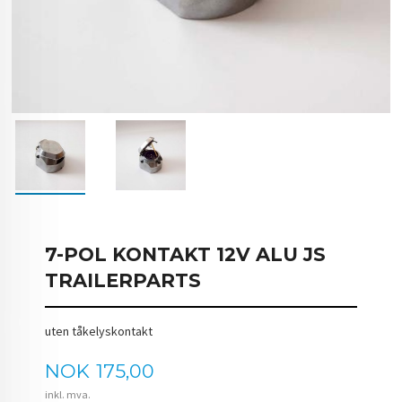
7-POL KONTAKT 12V ALU JS
TRAILERPARTS
uten tåkelyskontakt
Pris
NOK
175,00
inkl. mva.