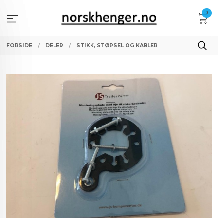
Gå
0
til
innholdet
FORSIDE
DELER
STIKK, STØPSEL OG KABLER