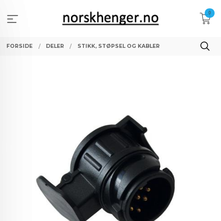
Gå
0
til
innholdet
FORSIDE
DELER
STIKK, STØPSEL OG KABLER