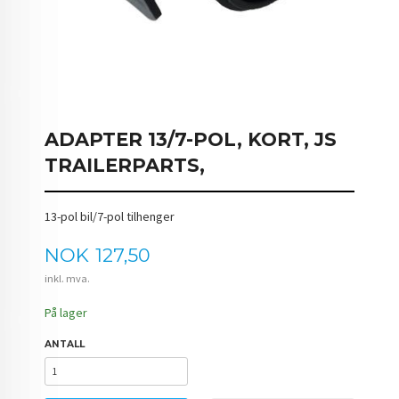
ADAPTER 13/7-POL, KORT, JS
TRAILERPARTS,
13-pol bil/7-pol tilhenger
Pris
NOK
127,50
inkl. mva.
På lager
ANTALL