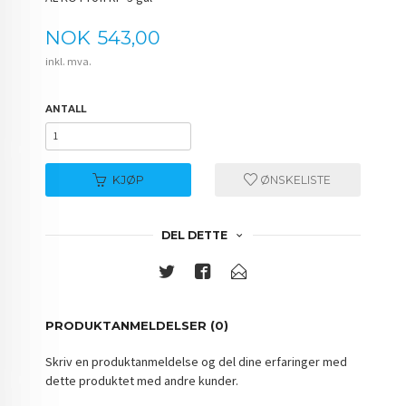
Pris
NOK
543,00
inkl. mva.
ANTALL
KJØP
ØNSKELISTE
DEL DETTE
PRODUKTANMELDELSER (0)
Skriv en produktanmeldelse og del dine erfaringer med
dette produktet med andre kunder.