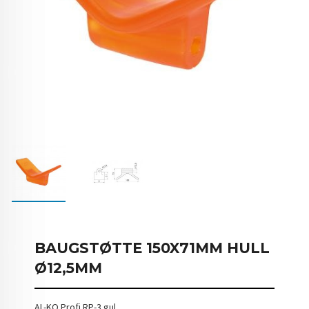
BAUGSTØTTE 150X71MM HULL
Ø12,5MM
AL-KO Profi RP-3 gul