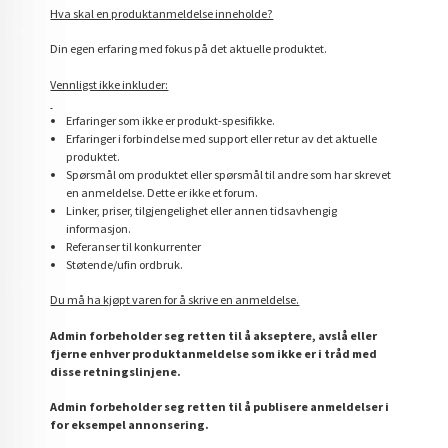
Hva skal en produktanmeldelse inneholde?
Din egen erfaring med fokus på det aktuelle produktet.
Vennligst ikke inkluder:
Erfaringer som ikke er produkt-spesifikke.
Erfaringer i forbindelse med support eller retur av det aktuelle
produktet.
Spørsmål om produktet eller spørsmål til andre som har skrevet
en anmeldelse. Dette er ikke et forum.
Linker, priser, tilgjengelighet eller annen tidsavhengig
informasjon.
Referanser til konkurrenter
Støtende/ufin ordbruk.
Du må ha kjøpt varen for å skrive en anmeldelse.
Admin forbeholder seg retten til å akseptere, avslå eller
fjerne enhver produktanmeldelse som ikke er i tråd med
disse retningslinjene.
Admin forbeholder seg retten til å publisere anmeldelser i
for eksempel annonsering.