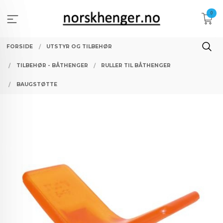
Gå
0
til
innholdet
FORSIDE
UTSTYR OG TILBEHØR
TILBEHØR - BÅTHENGER
RULLER TIL BÅTHENGER
BAUGSTØTTE