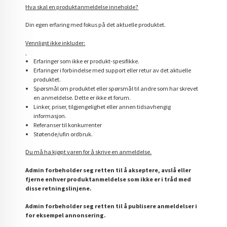
Hva skal en produktanmeldelse inneholde?
Din egen erfaring med fokus på det aktuelle produktet.
Vennligst ikke inkluder:
Erfaringer som ikke er produkt-spesifikke.
Erfaringer i forbindelse med support eller retur av det aktuelle
produktet.
Spørsmål om produktet eller spørsmål til andre som har skrevet
en anmeldelse. Dette er ikke et forum.
Linker, priser, tilgjengelighet eller annen tidsavhengig
informasjon.
Referanser til konkurrenter
Støtende/ufin ordbruk.
Du må ha kjøpt varen for å skrive en anmeldelse.
Admin forbeholder seg retten til å akseptere, avslå eller
fjerne enhver produktanmeldelse som ikke er i tråd med
disse retningslinjene.
Admin forbeholder seg retten til å publisere anmeldelser i
for eksempel annonsering.