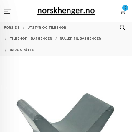
Gå
0
til
innholdet
FORSIDE
UTSTYR OG TILBEHØR
TILBEHØR - BÅTHENGER
RULLER TIL BÅTHENGER
BAUGSTØTTE