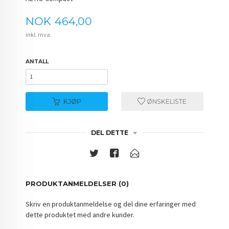
Pris
NOK
464,00
inkl. mva.
ANTALL
KJØP
ØNSKELISTE
DEL DETTE
PRODUKTANMELDELSER (0)
Skriv en produktanmeldelse og del dine erfaringer med
dette produktet med andre kunder.