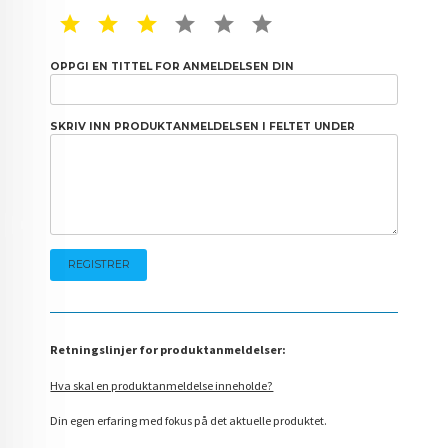
1 STAR
2 STAR
3 STAR
4 STAR
5 STAR
6 STAR
OPPGI EN TITTEL FOR ANMELDELSEN DIN
SKRIV INN PRODUKTANMELDELSEN I FELTET UNDER
Retningslinjer for produktanmeldelser:
Hva skal en produktanmeldelse inneholde?
Din egen erfaring med fokus på det aktuelle produktet.