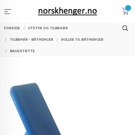
Gå
0
til
innholdet
FORSIDE
UTSTYR OG TILBEHØR
TILBEHØR - BÅTHENGER
RULLER TIL BÅTHENGER
BAUGSTØTTE