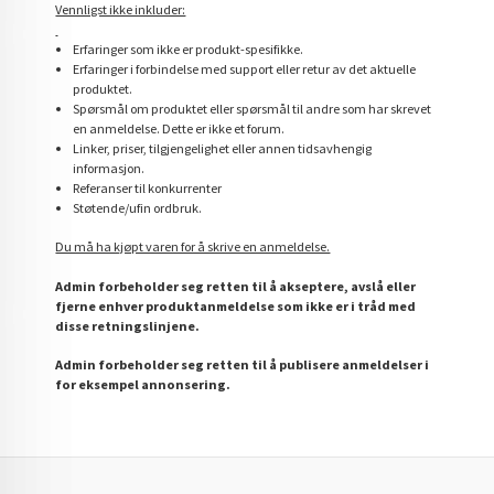
Vennligst ikke inkluder:
Erfaringer som ikke er produkt-spesifikke.
Erfaringer i forbindelse med support eller retur av det aktuelle
produktet.
Spørsmål om produktet eller spørsmål til andre som har skrevet
en anmeldelse. Dette er ikke et forum.
Linker, priser, tilgjengelighet eller annen tidsavhengig
informasjon.
Referanser til konkurrenter
Støtende/ufin ordbruk.
Du må ha kjøpt varen for å skrive en anmeldelse.
Admin forbeholder seg retten til å akseptere, avslå eller
fjerne enhver produktanmeldelse som ikke er i tråd med
disse retningslinjene.
Admin forbeholder seg retten til å publisere anmeldelser i
for eksempel annonsering.