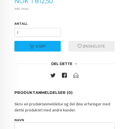
Pris
NOK
1 812,50
inkl. mva.
ANTALL
KJØP
ØNSKELISTE
DEL DETTE
PRODUKTANMELDELSER (0)
Skriv en produktanmeldelse og del dine erfaringer med
dette produktet med andre kunder.
NAVN