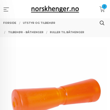
Gå
0
til
innholdet
FORSIDE
UTSTYR OG TILBEHØR
TILBEHØR - BÅTHENGER
RULLER TIL BÅTHENGER