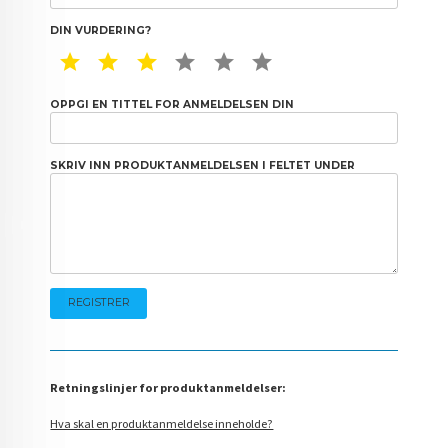
DIN VURDERING?
1 STAR
2 STAR
3 STAR
4 STAR
5 STAR
6 STAR
OPPGI EN TITTEL FOR ANMELDELSEN DIN
SKRIV INN PRODUKTANMELDELSEN I FELTET UNDER
Retningslinjer for produktanmeldelser:
Hva skal en produktanmeldelse inneholde?