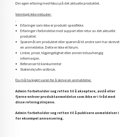
Din egen erfaring med fokus på det aktuelle produktet.
Vennligst ikke inkluder:
Erfaringer som ikke er produkt-spesifikke.
Erfaringer i forbindelse med support eller retur av det aktuelle
produktet.
Spørsmål om produktet eller spørsmål til andre som har skrevet
en anmeldelse. Dette er ikke et forum.
Linker, priser, tilgjengelighet eller annen tidsavhengig
informasjon.
Referanser til konkurrenter
Støtende/ufin ordbruk.
Du må ha kjøpt varen for å skrive en anmeldelse.
Admin forbeholder seg retten til å akseptere, avslå eller
fjerne enhver produktanmeldelse som ikke er i tråd med
disse retningslinjene.
Admin forbeholder seg retten til å publisere anmeldelser i
for eksempel annonsering.