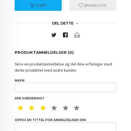
KJØP
ØNSKELISTE
DEL DETTE
PRODUKTANMELDELSER (0)
Skriv en produktanmeldelse og del dine erfaringer med
dette produktet med andre kunder.
NAVN
DIN VURDERING?
1 STAR
2 STAR
3 STAR
4 STAR
5 STAR
6 STAR
OPPGI EN TITTEL FOR ANMELDELSEN DIN