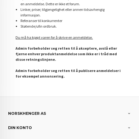
en anmeldelse. Dette er ikke et forum.
Linker, priser, tilgjengelighet eller annen tidsavhengig
informasjon.
Referanser til konkurrenter
Støtende/ufin ordbruk.
Du må ha kjøpt varen for å skrive en anmeldelse.
Admin forbeholder seg retten til å akseptere, avslå eller
fjerne enhver produktanmeldelse som ikke er i tråd med
disse retningslinjene.
Admin forbeholder seg retten til å publisere anmeldelser i
for eksempel annonsering.
NORSKHENGER AS
DIN KONTO