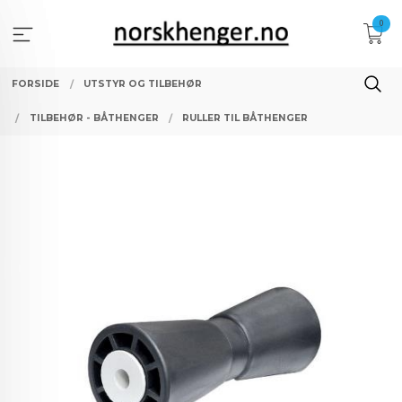
Gå
0
til
innholdet
FORSIDE
UTSTYR OG TILBEHØR
TILBEHØR - BÅTHENGER
RULLER TIL BÅTHENGER