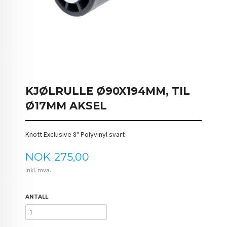
KJØLRULLE Ø90X194MM, TIL
Ø17MM AKSEL
Knott Exclusive 8" Polyvinyl svart
Pris
NOK
275,00
inkl. mva.
ANTALL