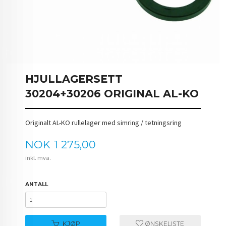
HJULLAGERSETT
30204+30206 ORIGINAL AL-KO
Originalt AL-KO rullelager med simring / tetningsring
Pris
NOK
1 275,00
inkl. mva.
ANTALL
KJØP
ØNSKELISTE