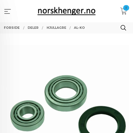
Gå
0
til
innholdet
FORSIDE
DELER
HJULLAGRE
AL-KO