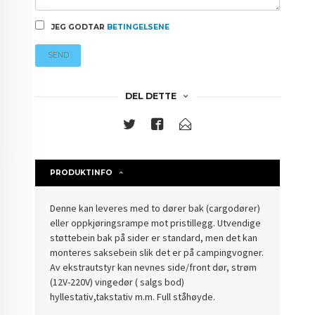
JEG GODTAR
BETINGELSENE
SEND
DEL DETTE
PRODUKTINFO
Denne kan leveres med to dører bak (cargodører)
eller oppkjøringsrampe mot pristillegg. Utvendige
støttebein bak på sider er standard, men det kan
monteres saksebein slik det er på campingvogner.
Av ekstrautstyr kan nevnes side/front dør, strøm
(12V-220V) vingedør ( salgs bod)
hyllestativ,takstativ m.m. Full ståhøyde.