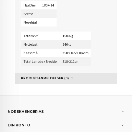
HjulDim
185R-14
Brems
Nesehjul
Totalvekt
1500kg
Nyttelast
846kg
Kassemål
358 x 165 x 184cm
Total Lengde x Bredde
518x211cm
PRODUKTANMELDELSER (0)
NORSKHENGER AS
DIN KONTO