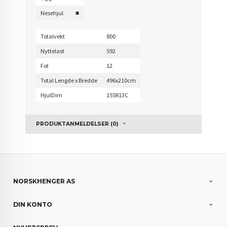
Nesehjul
■
Totalvekt
800
Nyttelast
592
Fot
12
Total Lengde x Bredde
496x210cm
HjulDim
155R13C
PRODUKTANMELDELSER (0)
NORSKHENGER AS
DIN KONTO