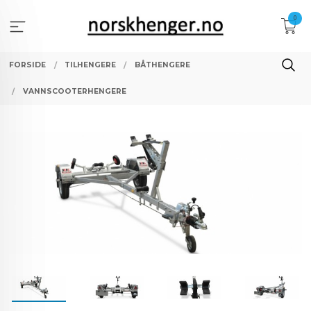
Gå
0
til
innholdet
FORSIDE
TILHENGERE
BÅTHENGERE
VANNSCOOTERHENGERE