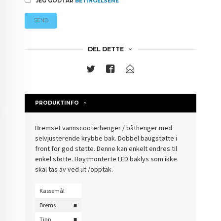
JEG GODTAR
BETINGELSENE
SEND
DEL DETTE
PRODUKTINFO
Bremset vannscooterhenger / båthenger med
selvjusterende krybbe bak. Dobbel baugstøtte i
front for god støtte. Denne kan enkelt endres til
enkel støtte. Høytmonterte LED baklys som ikke
skal tas av ved ut /opptak.
Kassemål
Brems
■
Tipp
■