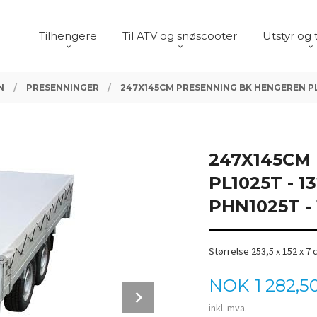
Tilhengere
Til ATV og snøscooter
Utstyr og 
N
PRESENNINGER
247X145CM PRESENNING BK HENGEREN PL102
247X145CM
PL1025T - 1
PHN1025T - 
Størrelse 253,5 x 152 x 7
Pris
NOK
1 282,5
Next
inkl. mva.