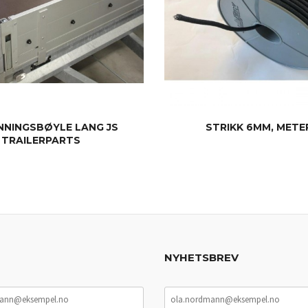
NNINGSBØYLE LANG JS
STRIKK 6MM, METE
TRAILERPARTS
KJØP
KJØP
NYHETSBREV