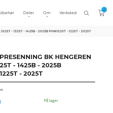
0
tilbehør
Deler
Om
Verksted
5T - 1325T - 1425B - 2025B PHN1025T - 1225T - 2025T
 PRESENNING BK HENGEREN
325T - 1425B - 2025B
1225T - 2025T
 cm
På lager
0