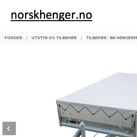
Gå
Lukk
PRODUKTER
til
innholdet
FORSIDE
UTSTYR OG TILBEHØR
TILBEHØR - BK HENGERE
Prev