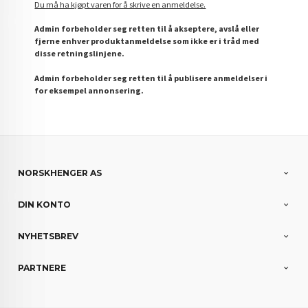
Du må ha kjøpt varen for å skrive en anmeldelse.
Admin forbeholder seg retten til å akseptere, avslå eller
fjerne enhver produktanmeldelse som ikke er i tråd med
disse retningslinjene.
Admin forbeholder seg retten til å publisere anmeldelser i
for eksempel annonsering.
NORSKHENGER AS
DIN KONTO
NYHETSBREV
PARTNERE