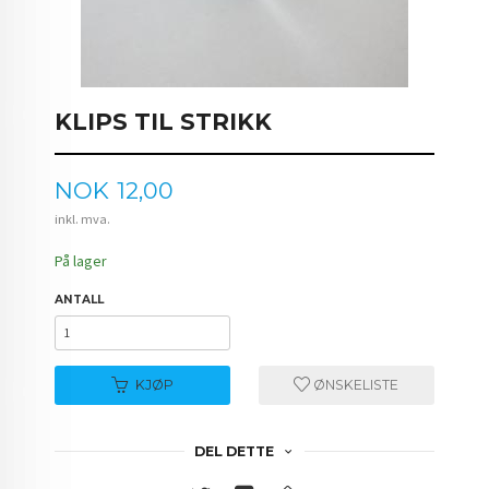
KLIPS TIL STRIKK
Pris
NOK
12,00
inkl. mva.
På lager
ANTALL
KJØP
ØNSKELISTE
DEL DETTE