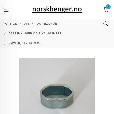
Gå
0
til
innholdet
FORSIDE
UTSTYR OG TILBEHØR
PRESENNINGER OG SIKRINGSNETT
BØYLER, STRIKK M.M.