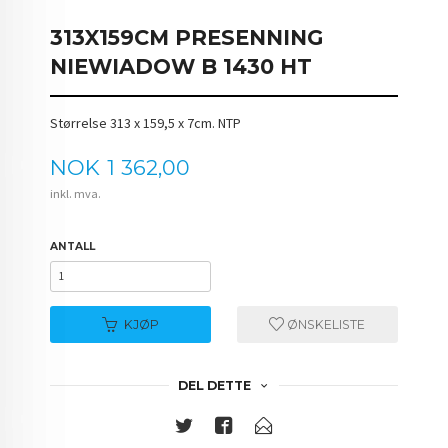
313X159CM PRESENNING
NIEWIADOW B 1430 HT
Størrelse 313 x 159,5 x 7cm. NTP
Pris
NOK
1 362,00
inkl. mva.
ANTALL
KJØP
ØNSKELISTE
DEL DETTE