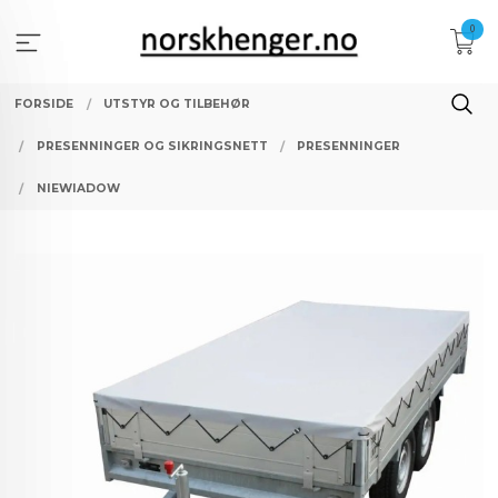
Gå
0
til
innholdet
FORSIDE
UTSTYR OG TILBEHØR
PRESENNINGER OG SIKRINGSNETT
PRESENNINGER
NIEWIADOW