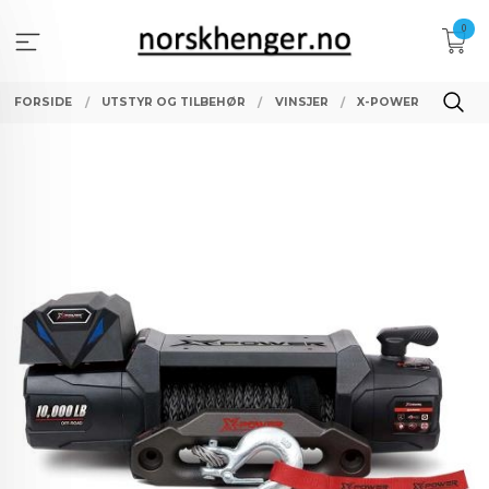
Gå
0
til
innholdet
FORSIDE
UTSTYR OG TILBEHØR
VINSJER
X-POWER