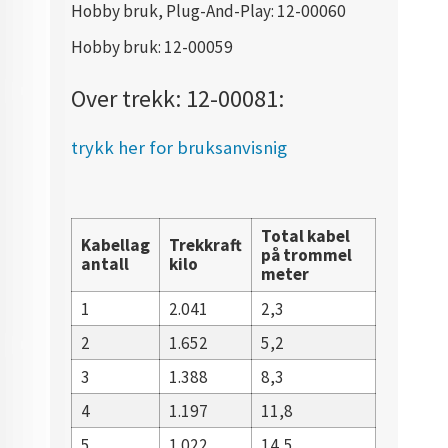
Hobby bruk, Plug-And-Play: 12-00060
Hobby bruk: 12-00059
Over trekk: 12-00081:
trykk her for bruksanvisnig
Total kabel
Kabellag
Trekkraft
på trommel
antall
kilo
meter
1
2.041
2,3
2
1.652
5,2
3
1.388
8,3
4
1.197
11,8
5
1.022
14,5