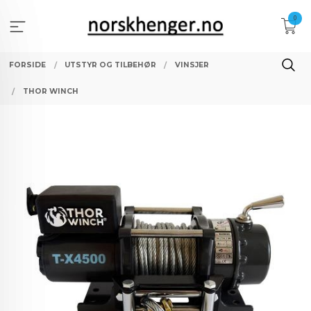
Gå
0
til
innholdet
FORSIDE
UTSTYR OG TILBEHØR
VINSJER
THOR WINCH