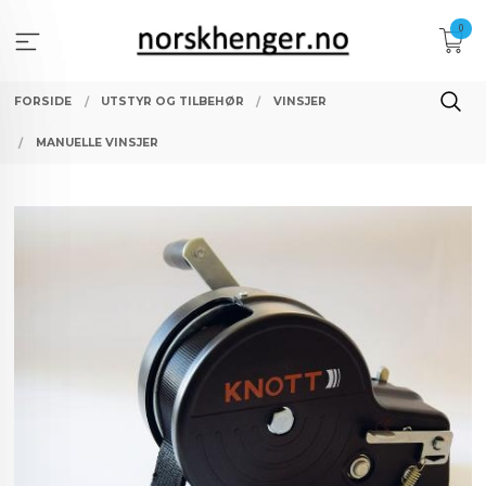
Gå
0
til
innholdet
FORSIDE
UTSTYR OG TILBEHØR
VINSJER
MANUELLE VINSJER