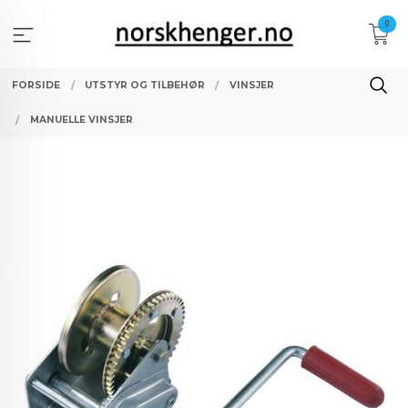
Gå
0
til
innholdet
FORSIDE
UTSTYR OG TILBEHØR
VINSJER
MANUELLE VINSJER