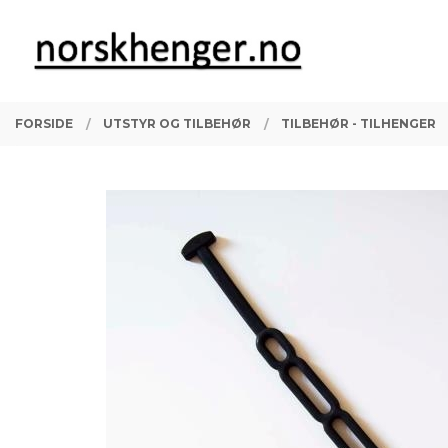
Gå
Lukk
PRODUKTER
til
innholdet
FORSIDE
UTSTYR OG TILBEHØR
TILBEHØR - TILHENGER