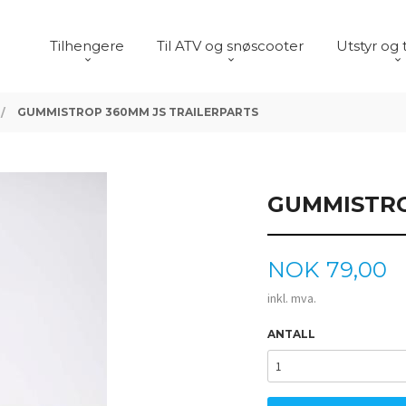
Tilhengere
Til ATV og snøscooter
Utstyr og 
GUMMISTROP 360MM JS TRAILERPARTS
GUMMISTRO
Pris
NOK
79,00
inkl. mva.
ANTALL