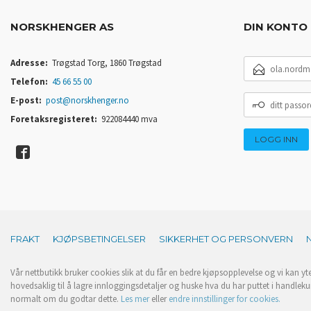
NORSKHENGER AS
DIN KONTO
E-
Adresse:
Trøgstad Torg, 1860 Trøgstad
POSTADRESSE
Telefon:
45 66 55 00
DITT
E-post:
post@norskhenger.no
PASSORD
Foretaksregisteret:
922084440 mva
FRAKT
KJØPSBETINGELSER
SIKKERHET OG PERSONVERN
Vår nettbutikk bruker cookies slik at du får en bedre kjøpsopplevelse og vi kan yt
hovedsaklig til å lagre innloggingsdetaljer og huske hva du har puttet i handleku
normalt om du godtar dette.
Les mer
eller
endre innstillinger for cookies.