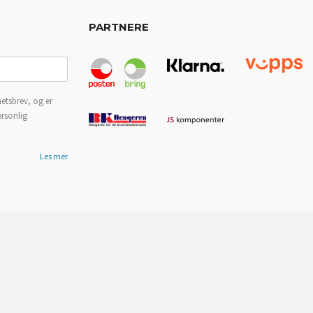
PARTNERE
etsbrev, og er
ersonlig
Les mer