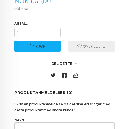
Pris
NOK
665,00
inkl. mva.
ANTALL
KJØP
ØNSKELISTE
DEL DETTE
PRODUKTANMELDELSER (0)
Skriv en produktanmeldelse og del dine erfaringer med
dette produktet med andre kunder.
NAVN