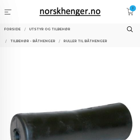
Gå
0
til
innholdet
FORSIDE
UTSTYR OG TILBEHØR
TILBEHØR - BÅTHENGER
RULLER TIL BÅTHENGER