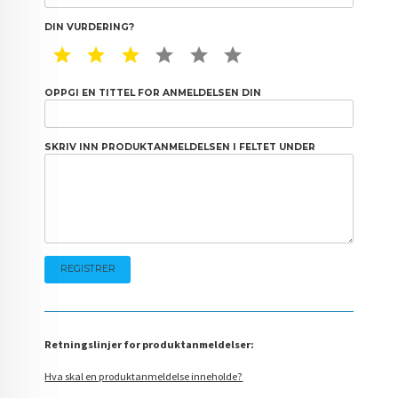
DIN VURDERING?
1 STAR
2 STAR
3 STAR
4 STAR
5 STAR
6 STAR
OPPGI EN TITTEL FOR ANMELDELSEN DIN
SKRIV INN PRODUKTANMELDELSEN I FELTET UNDER
Retningslinjer for produktanmeldelser:
Hva skal en produktanmeldelse inneholde?