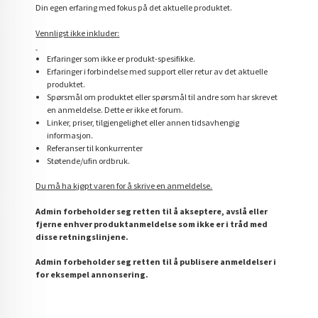
Din egen erfaring med fokus på det aktuelle produktet.
Vennligst ikke inkluder:
Erfaringer som ikke er produkt-spesifikke.
Erfaringer i forbindelse med support eller retur av det aktuelle
produktet.
Spørsmål om produktet eller spørsmål til andre som har skrevet
en anmeldelse. Dette er ikke et forum.
Linker, priser, tilgjengelighet eller annen tidsavhengig
informasjon.
Referanser til konkurrenter
Støtende/ufin ordbruk.
Du må ha kjøpt varen for å skrive en anmeldelse.
Admin forbeholder seg retten til å akseptere, avslå eller
fjerne enhver produktanmeldelse som ikke er i tråd med
disse retningslinjene.
Admin forbeholder seg retten til å publisere anmeldelser i
for eksempel annonsering.