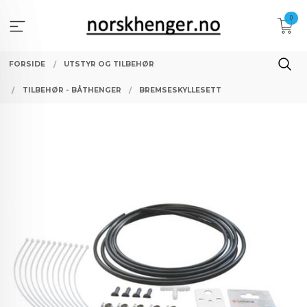
Gå
0
til
innholdet
FORSIDE
UTSTYR OG TILBEHØR
TILBEHØR - BÅTHENGER
BREMSESKYLLESETT