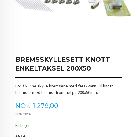
BREMSSKYLLESETT KNOTT
ENKELTAKSEL 200X50
For å kunne skylle bremsene med ferskvann. Til knott
bremser med bremsetrommel på 200x50mm.
Pris
NOK
1 279,00
inkl. mva.
På lager
ANTALL