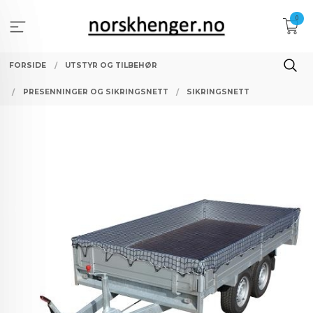
Gå
0
til
innholdet
FORSIDE
UTSTYR OG TILBEHØR
PRESENNINGER OG SIKRINGSNETT
SIKRINGSNETT