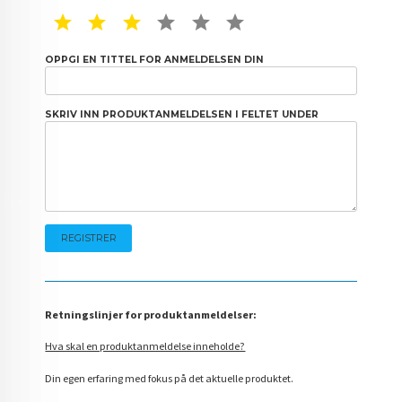
1 STAR
2 STAR
3 STAR
4 STAR
5 STAR
6 STAR
OPPGI EN TITTEL FOR ANMELDELSEN DIN
SKRIV INN PRODUKTANMELDELSEN I FELTET UNDER
Retningslinjer for produktanmeldelser:
Hva skal en produktanmeldelse inneholde?
Din egen erfaring med fokus på det aktuelle produktet.