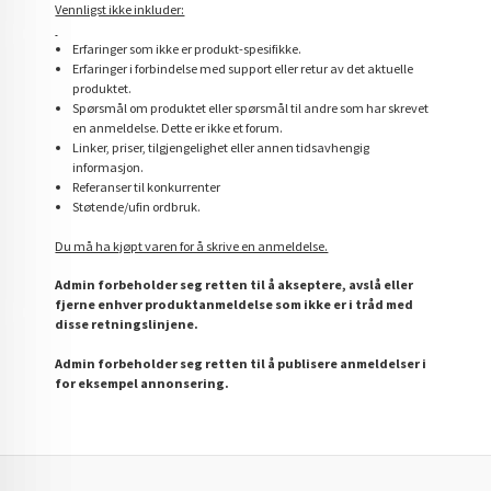
Vennligst ikke inkluder:
Erfaringer som ikke er produkt-spesifikke.
Erfaringer i forbindelse med support eller retur av det aktuelle
produktet.
Spørsmål om produktet eller spørsmål til andre som har skrevet
en anmeldelse. Dette er ikke et forum.
Linker, priser, tilgjengelighet eller annen tidsavhengig
informasjon.
Referanser til konkurrenter
Støtende/ufin ordbruk.
Du må ha kjøpt varen for å skrive en anmeldelse.
Admin forbeholder seg retten til å akseptere, avslå eller
fjerne enhver produktanmeldelse som ikke er i tråd med
disse retningslinjene.
Admin forbeholder seg retten til å publisere anmeldelser i
for eksempel annonsering.